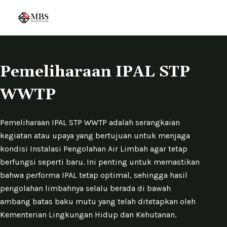
S
k
i
p
t
Pemeliharaan IPAL STP
o
WWTP
c
o
n
Pemeliharaan IPAL STP WWTP adalah serangkaian
t
kegiatan atau upaya yang bertujuan untuk menjaga
e
kondisi Instalasi Pengolahan Air Limbah agar tetap
n
berfungsi seperti baru. Ini penting untuk memastikan
t
bahwa performa IPAL tetap optimal, sehingga hasil
pengolahan limbahnya selalu berada di bawah
ambang batas baku mutu yang telah ditetapkan oleh
Kementerian Lingkungan Hidup dan Kehutanan.