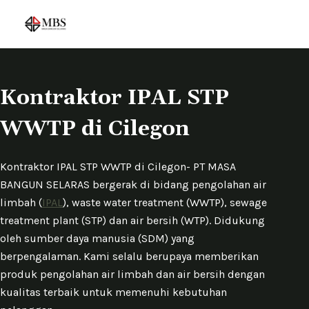
S
k
i
p
t
Kontraktor IPAL STP
o
WWTP di Cilegon
c
o
n
Kontraktor IPAL STP WWTP di Cilegon- PT MASA
t
BANGUN SELARAS bergerak di bidang pengolahan air
e
limbah (
IPAL
), waste water treatment (WWTP), sewage
n
treatment plant (STP) dan air bersih (WTP). Didukung
t
oleh sumber daya manusia (SDM) yang
berpengalaman. Kami selalu berupaya memberikan
produk pengolahan air limbah dan air bersih dengan
kualitas terbaik untuk memenuhi kebutuhan