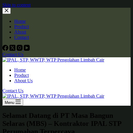
Skip to content
Home
Product
About
Contact
Contact Us
Home
Product
About Us
Contact Us
Menu
Selamat Datang di PT Masa Bangun
Selaras (MBS) – Kontraktor IPAL STP
Perumahan Terpercaya