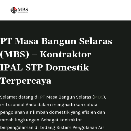
S
k
i
p
t
PT Masa Bangun Selaras
o
(MBS) – Kontraktor
c
o
IPAL STP Domestik
n
t
Terpercaya
e
n
Selamat datang di PT Masa Bangun Selaras (
MBS
),
t
mitra andal Anda dalam menghadirkan solusi
pengolahan air limbah domestik yang efisien dan
ramah lingkungan. Sebagai kontraktor
berpengalaman di bidang Sistem Pengolahan Air