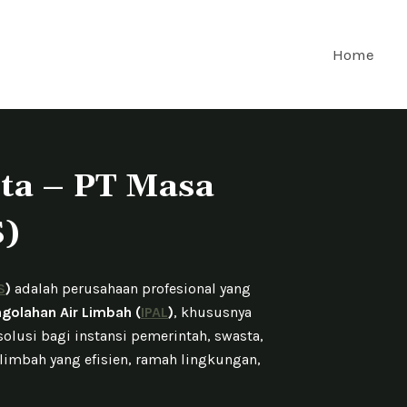
Home
rta – PT Masa
S)
S
)
adalah perusahaan profesional yang
ngolahan Air Limbah (
IPAL
)
, khususnya
solusi bagi instansi pemerintah, swasta,
mbah yang efisien, ramah lingkungan,