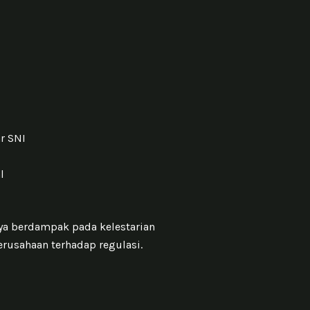
r SNI
l
nya berdampak pada kelestarian
erusahaan terhadap regulasi.