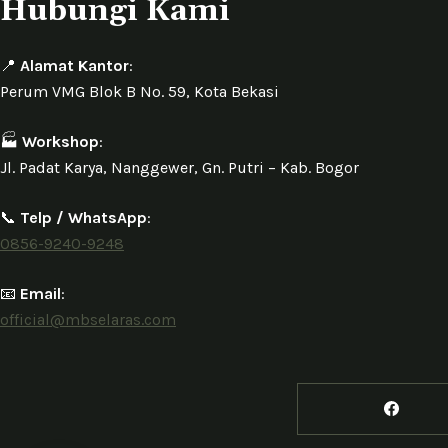
Hubungi Kami
📍
Alamat Kantor
:
Perum VMG Blok B No. 59, Kota Bekasi
🏭
Workshop
:
Jl. Padat Karya, Nanggewer, Gn. Putri – Kab. Bogor
📞
Telp / WhatsApp
:
0856-9240-9248
📧
Email
:
official@mbselaras.com