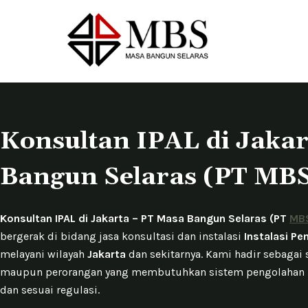
S
k
i
p
t
o
c
Konsultan IPAL di Jaka
o
n
Bangun Selaras (PT MB
t
e
n
Konsultan IPAL di Jakarta – PT Masa Bangun Selaras (PT
MB
t
bergerak di bidang jasa konsultasi dan instalasi
Instalasi Pe
melayani wilayah
Jakarta
dan sekitarnya. Kami hadir sebagai 
maupun perorangan yang membutuhkan sistem pengolahan li
dan sesuai regulasi.