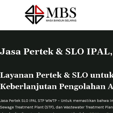
S
k
i
p
t
o
c
Jasa Pertek & SLO IPA
o
n
t
e
Layanan Pertek & SLO untu
n
Keberlanjutan Pengolahan 
t
Jasa Pertek SLO IPAL STP WWTP – Untuk memastikan bahwa Ins
Sewage Treatment Plant (STP), dan Wastewater Treatment Pla