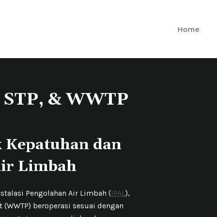
Home
L, STP, & WWTP
k Kepatuhan dan
Air Limbah
talasi Pengolahan Air Limbah (
IPAL
),
nt (WWTP) beroperasi sesuai dengan