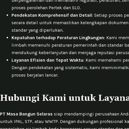
berpengalaman dan memahami regulasi, peraturan, sert
proses perolehan Pertek dan SLO.
Pendekatan Komprehensif dan Detail
: Setiap proses 
secara detail untuk memastikan kelengkapan dokumen
standar yang diperlukan.
Kepatuhan terhadap Peraturan Lingkungan
: Kami mema
limbah memenuhi peraturan pemerintah dan standar b
mendukung keberlanjutan dan menjaga reputasi perus
Layanan Efisien dan Tepat Waktu
: Kami memahami pent
Dengan pendekatan yang sistematis, kami meminimalka
proses berjalan lancar.
Hubungi Kami untuk Layana
PT Masa Bangun Selaras
siap mendampingi perusahaan Anda 
untuk IPAL, STP, atau WWTP. Dengan dukungan profesional k
pengolahan air limbah Anda beroperasi sesuai standar dan 