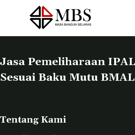
S
k
i
p
t
o
c
Jasa Pemeliharaan IPAL
o
n
Sesuai Baku Mutu BMAL
t
e
n
t
Tentang Kami