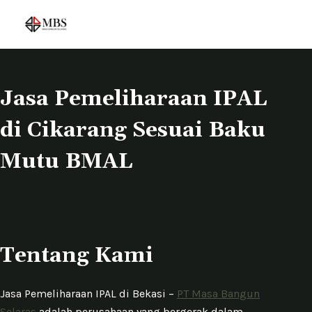
S
k
i
p
t
Jasa Pemeliharaan IPAL
o
di Cikarang Sesuai Baku
c
o
Mutu BMAL
n
t
e
n
t
Tentang Kami
Jasa Pemeliharaan IPAL di Bekasi –
PT Masa Bangun
Selaras
adalah perusahaan yang bergerak dalam