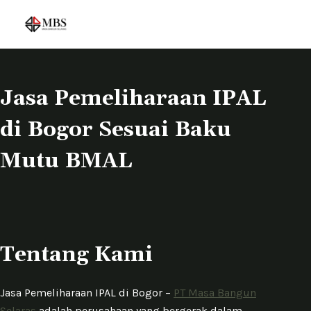
S
k
i
p
t
Jasa Pemeliharaan IPAL
o
di Bogor Sesuai Baku
c
o
Mutu BMAL
n
t
e
n
t
Tentang Kami
Jasa Pemeliharaan IPAL di Bogor –
PT Masa Bangun
Selaras
adalah perusahaan yang bergerak dalam