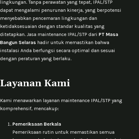
lingkungan. Tanpa perawatan yang tepat, IPAL/STP
dapat mengalami penurunan kinerja, yang berpotensi
menyebabkan pencemaran lingkungan dan
ketidaksesuaian dengan standar kualitas yang
ditetapkan. Jasa maintenance IPAL/STP dari
PT Masa
Bangun Selaras
hadir untuk memastikan bahwa
instalasi Anda berfungsi secara optimal dan sesuai
dengan peraturan yang berlaku.
Layanan Kami
Kami menawarkan layanan maintenance IPAL/STP yang
komprehensif, mencakup:
Pemeriksaan Berkala
Pemeriksaan rutin untuk memastikan semua