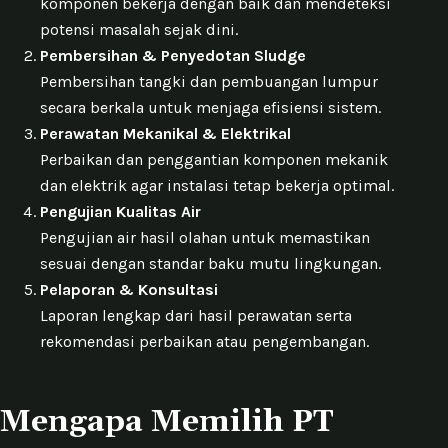
komponen bekerja dengan baik dan mendeteksi
potensi masalah sejak dini.
Pembersihan & Penyedotan Sludge
Pembersihan tangki dan pembuangan lumpur
secara berkala untuk menjaga efisiensi sistem.
Perawatan Mekanikal & Elektrikal
Perbaikan dan penggantian komponen mekanik
dan elektrik agar instalasi tetap bekerja optimal.
Pengujian Kualitas Air
Pengujian air hasil olahan untuk memastikan
sesuai dengan standar baku mutu lingkungan.
Pelaporan & Konsultasi
Laporan lengkap dari hasil perawatan serta
rekomendasi perbaikan atau pengembangan.
Mengapa Memilih PT