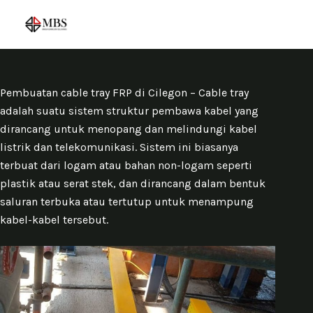
S
k
i
p
t
Pembuatan cable tray FRP di Cilegon – Cable tray
o
adalah suatu sistem struktur pembawa kabel yang
c
dirancang untuk menopang dan melindungi kabel
o
listrik dan telekomunikasi. Sistem ini biasanya
n
terbuat dari logam atau bahan non-logam seperti
t
plastik atau serat stek, dan dirancang dalam bentuk
e
saluran terbuka atau tertutup untuk menampung
n
kabel-kabel tersebut.
t